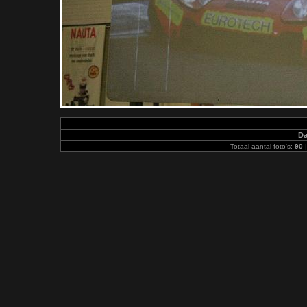
D
Totaal aantal foto's:
90
|