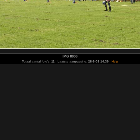
IMG 8006
Totaal aantal foto's:
11
| Laatste aanpassing:
28-9-08 14:39
|
Help