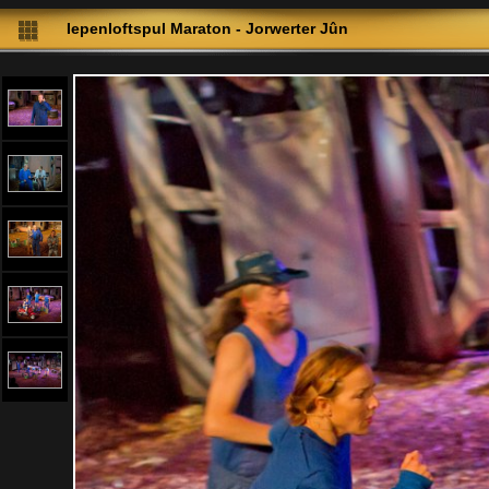
Iepenloftspul Maraton - Jorwerter Jûn