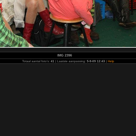
IMG 2396
Totaal aantal foto's:
41
| Laatste aanpassing:
5-9-09 12:43
|
Help