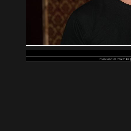
Totaal aantal foto's:
40
|