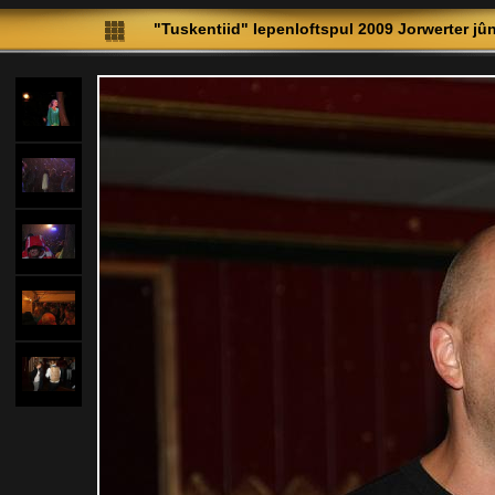
"Tuskentiid" Iepenloftspul 2009 Jorwerter jû