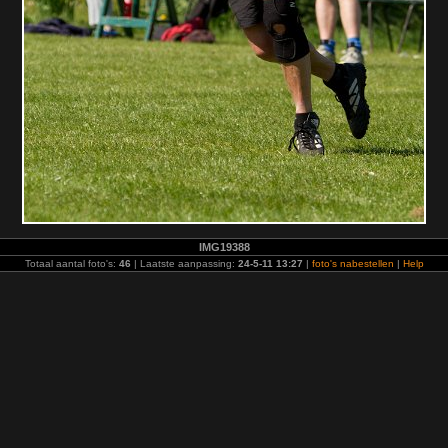
IMG19388
Totaal aantal foto's:
46
| Laatste aanpassing:
24-5-11 13:27
|
foto's nabestellen
|
Help