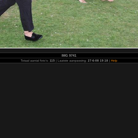
IMG 9741
Totaal aantal foto's:
115
| Laatste aanpassing:
27-6-08 19:18
|
Help