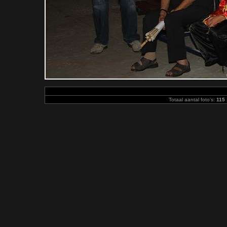
Totaal aantal foto's:
115