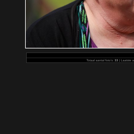
Totaal aantal foto's:
33
| Laatste 