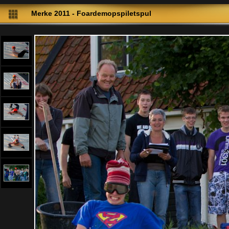
Merke 2011 - Foardemopspiletspul