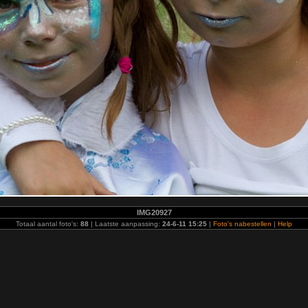
IMG20927
Totaal aantal foto's:
88
| Laatste aanpassing:
24-6-11 15:25
|
Foto's nabestellen
|
Help