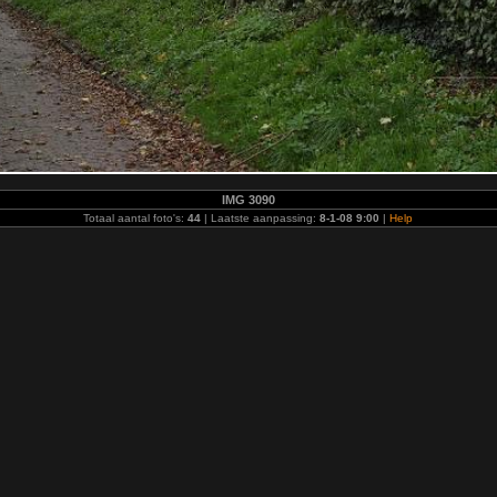
IMG 3090
Totaal aantal foto's:
44
| Laatste aanpassing:
8-1-08 9:00
|
Help