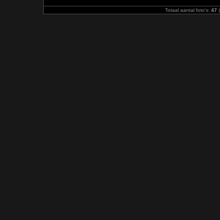
Totaal aantal foto's:
47
|