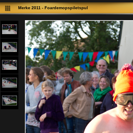
Merke 2011 - Foardemopspiletspul