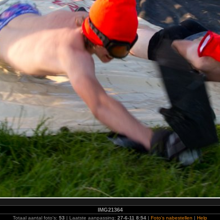
IMG21364
Totaal aantal foto's:
53
| Laatste aanpassing:
27-6-11 8:54
|
Foto's nabestellen
|
Help