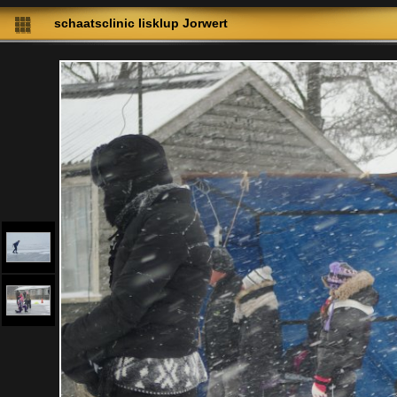
schaatsclinic Iisklup Jorwert