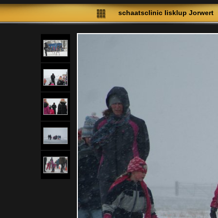
schaatsclinic Iisklup Jorwert