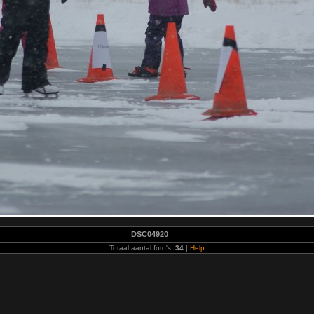
DSC04920
Totaal aantal foto's:
34
|
Help