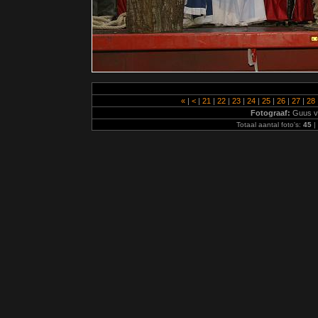
«
|
<
|
21
|
22
|
23
|
24
|
25
|
26
|
27
|
28
Fotograaf:
Guus v
Totaal aantal foto's:
45
|