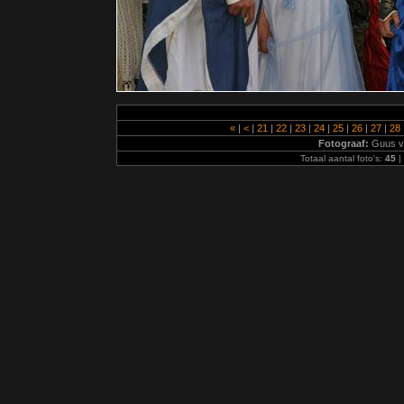
«
|
<
|
21
|
22
|
23
|
24
|
25
|
26
|
27
|
28
Fotograaf:
Guus v
Totaal aantal foto's:
45
|