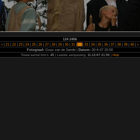
124 2456
|
<
|
21
|
22
|
23
|
24
|
25
|
26
|
27
|
28
|
29
|
30
|
31
|
32
|
33
|
34
|
35
|
36
|
37
|
38
|
39
|
40
|
>
Fotograaf:
Guus van de Sande |
Datum:
30-6-07 20:58
Totaal aantal foto's:
45
| Laatste aanpassing:
11-12-07 21:50
|
Help