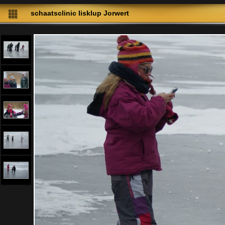
schaatsclinic Iisklup Jorwert