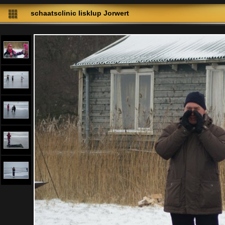
schaatsclinic Iisklup Jorwert