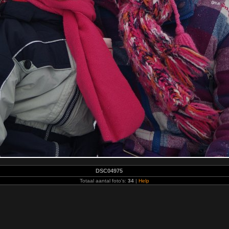
DSC04975
Totaal aantal foto's:
34
|
Help