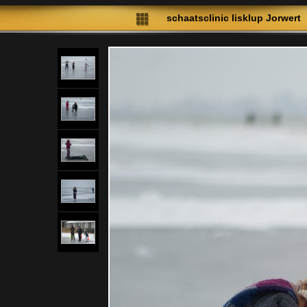
schaatsclinic Iisklup Jorwert