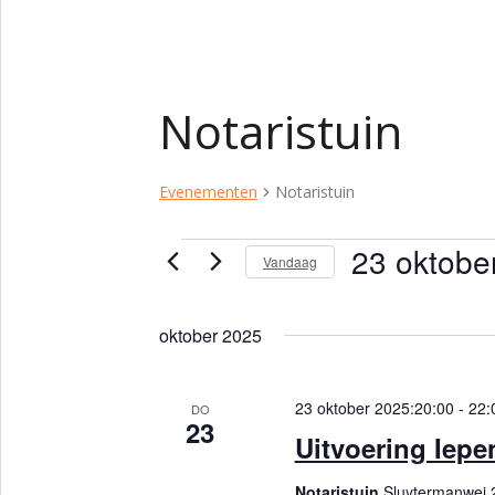
Notaristuin
Evenementen
Notaristuin
23 oktobe
Evenementen
Vandaag
S
e
oktober 2025
l
e
c
23 oktober 2025:20:00
-
22:
DO
23
t
Uitvoering Iepe
e
e
Notaristuin
Sluytermanwei 2