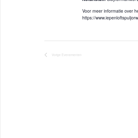
r
Voor meer informatie over he
e
https://www.iepenloftspuljorw
e
n
d
a
t
Vorige
Evenementen
u
m
.