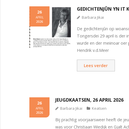
GEDICHTENJÛN YN IT K
26
Barbara Jikai
APRIL
2026
De gedichtenjûn op woansdei 
Tongersdei 29 april is der i
wurde en der meiinoar oer p
Hendrik v.d.Meer
Lees verder
JEUGDKAATSEN, 26 APRIL 2026
26
Barbara Jikai
Keatsen
APRIL
2026
Bij prachtig voorjaarsweer heeft de jeu
was voor Christiaan Wiedijk en Gjalt Ac