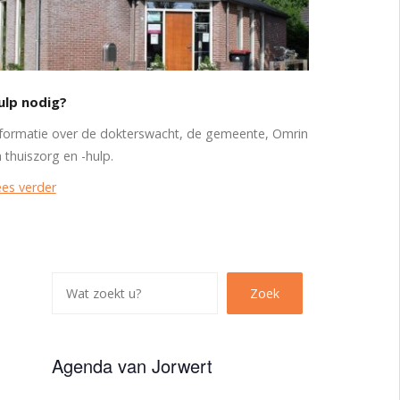
ulp nodig?
formatie over de dokterswacht, de gemeente, Omrin
 thuiszorg en -hulp.
es verder
Z
Zoek
o
e
k
Agenda van Jorwert
e
n