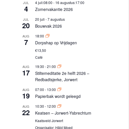
4 juli:08:00
-
16 augustus:17:00
JUL
4
Zomervakantie 2026
20 juli
-
7 augustus
JUL
20
Bouwvak 2026
18:00
AUG
7
Dorpshap op Vrijdagen
€13,50
Café
19:30
-
21:00
AUG
17
Stiltemeditatie 2e helft 2026 –
Redbadtsjerke, Jorwert
07:00
-
13:00
AUG
19
Papierbak wordt geleegd
10:30
-
12:00
AUG
22
Keatsen – Jorwert-Ysbrechtum
Kaatsveld Jorwert
Organisator:
Hâld Moed