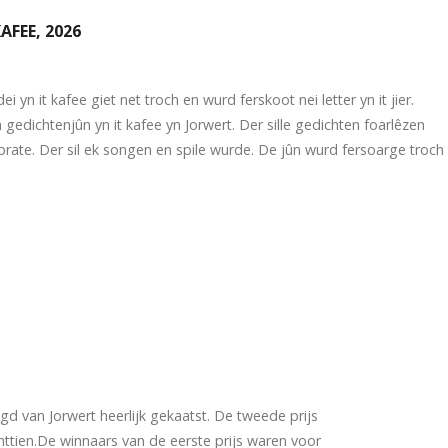
AFEE, 2026
yn it kafee giet net troch en wurd ferskoot nei letter yn it jier.
n gedichtenjûn yn it kafee yn Jorwert. Der sille gedichten foarlêzen
rate. Der sil ek songen en spile wurde. De jûn wurd fersoarge troch
gd van Jorwert heerlijk gekaatst. De tweede prijs
httien.De winnaars van de eerste prijs waren voor