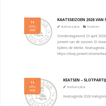
KAATSSEIZOEN 2026 VAN 
11
Barbara Jikai
Keatsen
APRIL
2026
Donderdagavond 23 april 2026 
Jorwert van dit seizoen. Er sta
tijdens de Merke. Keatsaginda
https://dorp.jorwert.nl/serie/k
KEATSEN – SLOTPARTIJ
11
Barbara Jikai
APRIL
2026
Keatsaginda 2026 Kategori