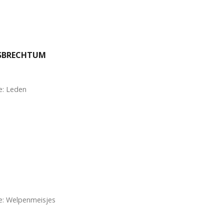
YSBRECHTUM
e: Leden
e: Welpenmeisjes