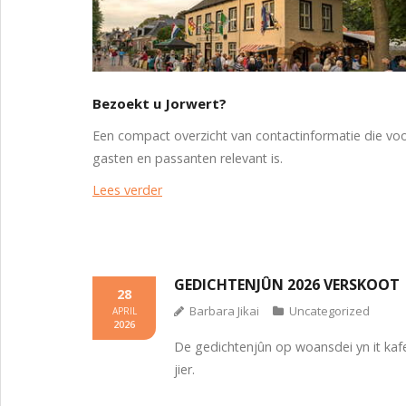
Bezoekt u Jorwert?
Een compact overzicht van contactinformatie die vo
gasten en passanten relevant is.
Lees verder
GEDICHTENJÛN 2026 VERSKOOT
28
Barbara Jikai
Uncategorized
APRIL
2026
De gedichtenjûn op woansdei yn it kafee
jier.