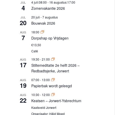
4 juli:08:00
-
16 augustus:17:00
JUL
4
Zomervakantie 2026
20 juli
-
7 augustus
JUL
20
Bouwvak 2026
18:00
AUG
7
Dorpshap op Vrijdagen
€13,50
Café
19:30
-
21:00
AUG
17
Stiltemeditatie 2e helft 2026 –
Redbadtsjerke, Jorwert
07:00
-
13:00
AUG
19
Papierbak wordt geleegd
10:30
-
12:00
AUG
22
Keatsen – Jorwert-Ysbrechtum
Kaatsveld Jorwert
Organisator:
Hâld Moed