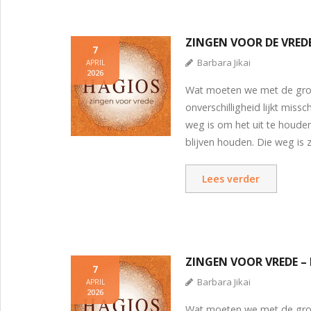
ZINGEN VOOR DE VREDE
7
Barbara Jikai
APRIL
2026
Wat moeten we met de grote
onverschilligheid lijkt mis
weg is om het uit te houden
blijven houden. Die weg is 
Lees verder
ZINGEN VOOR VREDE – 
7
Barbara Jikai
APRIL
2026
Wat moeten we met de grote