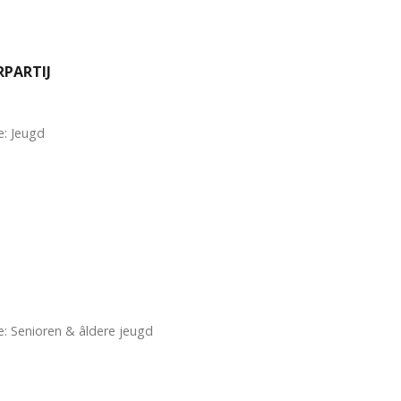
RPARTIJ
e: Jeugd
: Senioren & âldere jeugd