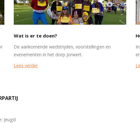
Wat is er te doen?
H
or
De aankomende wedstrijden, voorstellingen en
In
evenementen in het dorp Jorwert.
en
Lees verder
Le
RPARTIJ
e: Jeugd