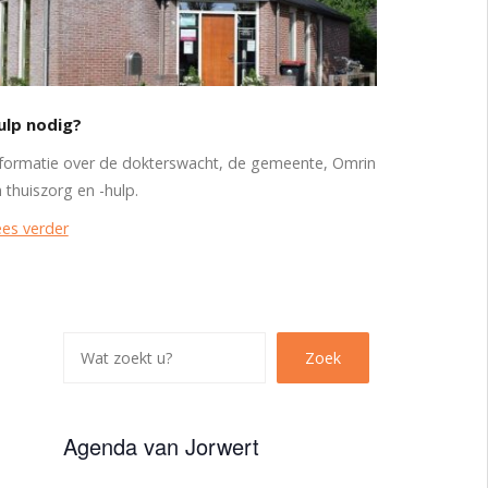
ulp nodig?
formatie over de dokterswacht, de gemeente, Omrin
 thuiszorg en -hulp.
es verder
Z
Zoek
o
e
k
Agenda van Jorwert
e
n