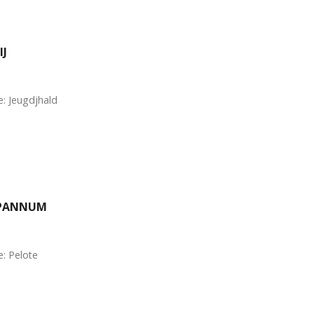
IJ
: Jeugdjhald
SPANNUM
: Pelote