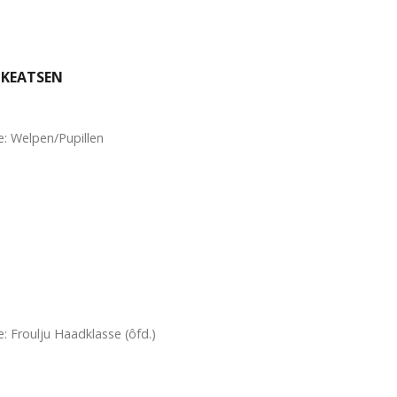
OKEATSEN
: Welpen/Pupillen
: Froulju Haadklasse (ôfd.)