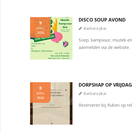
DISCO SOUP AVOND
9
Barbara Jikai
APRIL
2026
Soep, kampvuur, muziek en
aanmelden via de website.
DORPSHAP OP VRIJDA
8
Barbara Jikai
APRIL
2026
Reserveren bij Ruben op t