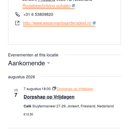
r
Routebeschrijving ophalen
e
T
+31 6 53809820
s
e
W
http://www.wapenvanbaarderadeel.nl/
l
e
e
b
f
s
o
i
o
t
Evenementen at this locatie
n
e
Aankomende
S
augustus 2026
e
l
7 augustus:18:00
Dorpshap op Vrijdagen
VR
e
7
Dorpshap op Vrijdagen
c
Café
Sluytermanwei 27-29, Jorwert, Friesland, Nederland
t
e
€13,50
e
r