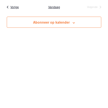
e
Evenementen
Vorige
Vandaag
Volgende
Evenementen
e
n
Abonneer op kalender
d
a
t
u
m
.