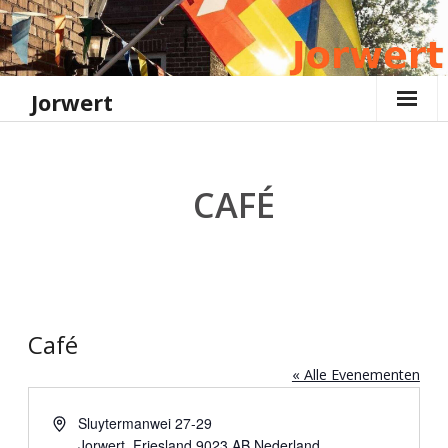
Ga
naar
de
inhoud
Jorwert
CAFÉ
Café
« Alle Evenementen
A
Sluytermanwei 27-29
d
Jorwert
,
Friesland
9023 AB
Nederland