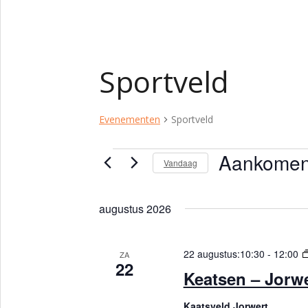
Sportveld
Evenementen
Sportveld
Aankome
Evenementen
Vandaag
S
e
augustus 2026
l
e
c
22 augustus:10:30
-
12:00
ZA
22
t
Keatsen – Jorw
e
e
Kaatsveld Jorwert