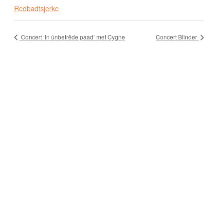
Redbadtsjerke
Concert ‘In ûnbetrêde paad’ met Cygne
Concert Blinder