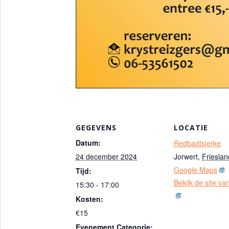
GEGEVENS
LOCATIE
Datum:
Redbadtsjerke
24 december 2024
Jorwert
,
Frieslan
Google Maps
Tijd:
Bekijk de site va
15:30 - 17:00
Kosten:
€15
Evenement Categorie: