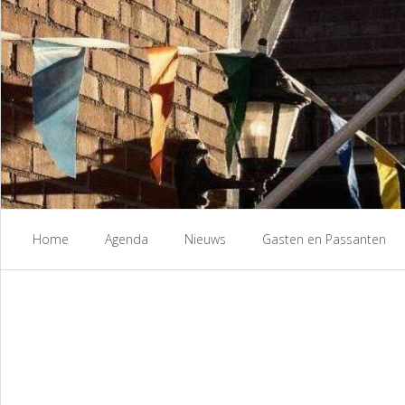
Ga
naar
de
inhoud
Home
Agenda
Nieuws
Gasten en Passanten