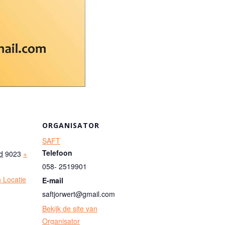
ORGANISATOR
SAFT
Telefoon
d
9023
+
058- 2519901
n Locatie
E-mail
saftjorwert@gmail.com
Bekijk de site van
Organisator