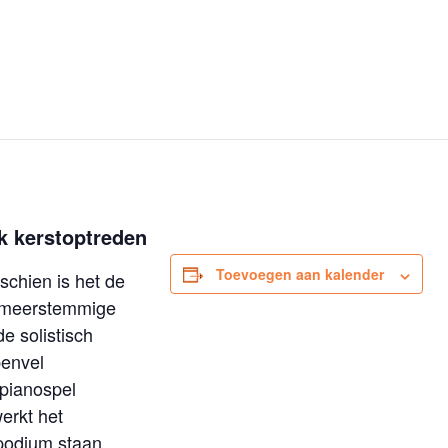
k kerstoptreden
Toevoegen aan kalender
schien is het de
e meerstemmige
e solistisch
penvel
 pianospel
erkt het
 podium staan