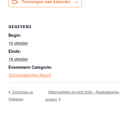
Toevoegen aan kalender
GEGEVENS
Begin:
10 oktober
Einde:
18 oktober
Evenement Categorie:
Schoolvakanties Noord
Stiltemeditatie 2e helft 2026 – Redbadtsjerke,
Dorpshap op
Vrijdagen
Jorwert