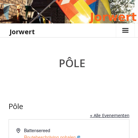
Ga
naar
de
inhoud
Jorwert
PÔLE
Pôle
« Alle Evenementen
A
Battensereed
d
Routebeschrijving ophalen