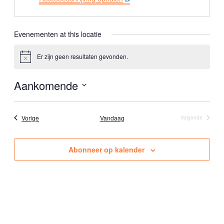
r
e
s
Evenementen at this locatie
Er zijn geen resultaten gevonden.
B
e
r
Aankomende
i
c
S
h
t
e
Evenementen
Vorige
Vandaag
Volgende
l
Evenementen
e
c
Abonneer op kalender
t
e
e
r
e