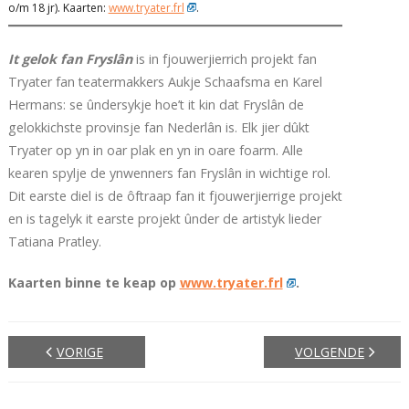
o/m 18 jr). Kaarten:
www.tryater.frl
.
It gelok fan Fryslân
is in fjouwerjierrich projekt fan
Tryater fan teatermakkers Aukje Schaafsma en Karel
Hermans: se ûndersykje hoe’t it kin dat Fryslân de
gelokkichste provinsje fan Nederlân is. Elk jier dûkt
Tryater op yn in oar plak en yn in oare foarm. Alle
kearen spylje de ynwenners fan Fryslân in wichtige rol.
Dit earste diel is de ôftraap fan it fjouwerjierrige projekt
en is tagelyk it earste projekt ûnder de artistyk lieder
Tatiana Pratley.
Kaarten binne te keap op
www.tryater.frl
.
VORIGE
VOLGENDE