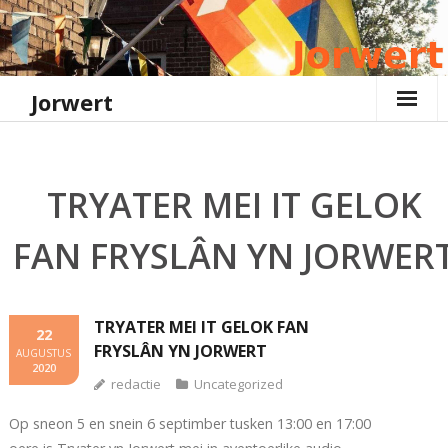
Ga
naar
de
inhoud
Jorwert
TRYATER MEI IT GELOK
FAN FRYSLÂN YN JORWER
TRYATER MEI IT GELOK FAN
22
FRYSLÂN YN JORWERT
AUGUSTUS
2020
redactie
Uncategorized
Op sneon 5 en snein 6 septimber tusken 13:00 en 17:00