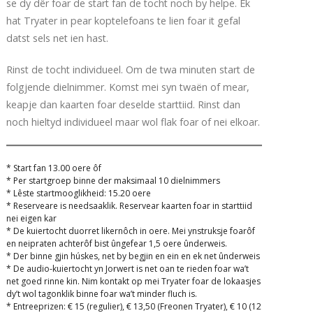
se dy dêr foar de start fan de tocht noch by helpe. Ek
hat Tryater in pear koptelefoans te lien foar it gefal
datst sels net ien hast.
Rinst de tocht individueel. Om de twa minuten start de
folgjende dielnimmer. Komst mei syn twaën of mear,
keapje dan kaarten foar deselde starttiid. Rinst dan
noch hieltyd individueel maar wol flak foar of nei elkoar.
* Start fan 13.00 oere ôf
* Per startgroep binne der maksimaal 10 dielnimmers
* Lêste startmooglikheid: 15.20 oere
* Reserveare is needsaaklik. Reservear kaarten foar in starttiid
nei eigen kar
* De kuiertocht duorret likernôch in oere. Mei ynstruksje foarôf
en neipraten achterôf bist ûngefear 1,5 oere ûnderweis.
* Der binne gjin húskes, net by begjin en ein en ek net ûnderweis
* De audio-kuiertocht yn Jorwert is net oan te rieden foar wa’t
net goed rinne kin. Nim kontakt op mei Tryater foar de lokaasjes
dy’t wol tagonklik binne foar wa’t minder fluch is.
* Entreeprizen: € 15 (regulier), € 13,50 (Freonen Tryater), € 10 (12