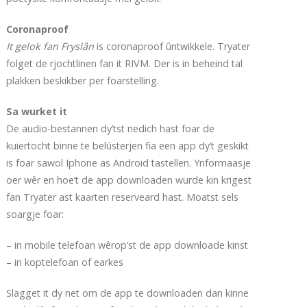
Coronaproof
It gelok fan Fryslân
is coronaproof ûntwikkele. Tryater
folget de rjochtlinen fan it RIVM. Der is in beheind tal
plakken beskikber per foarstelling.
Sa wurket it
De audio-bestannen dy’tst nedich hast foar de
kuiertocht binne te belústerjen fia een app dy’t geskikt
is foar sawol Iphone as Android tastellen. Ynformaasje
oer wêr en hoe’t de app downloaden wurde kin krigest
fan Tryater ast kaarten reserveard hast. Moatst sels
soargje foar:
– in mobile telefoan wêrop’st de app downloade kinst
– in koptelefoan of earkes
Slagget it dy net om de app te downloaden dan kinne