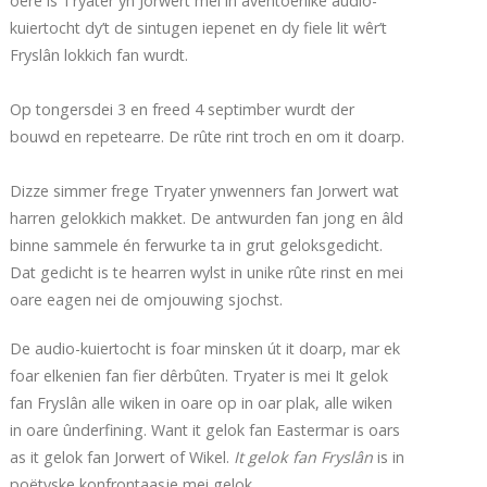
oere is Tryater yn Jorwert mei in aventoerlike audio-
kuiertocht dy’t de sintugen iepenet en dy fiele lit wêr’t
Fryslân lokkich fan wurdt.
Op tongersdei 3 en freed 4 septimber wurdt der
bouwd en repetearre. De rûte rint troch en om it doarp.
Dizze simmer frege Tryater ynwenners fan Jorwert wat
harren gelokkich makket. De antwurden fan jong en âld
binne sammele én ferwurke ta in grut geloksgedicht.
Dat gedicht is te hearren wylst in unike rûte rinst en mei
oare eagen nei de omjouwing sjochst.
De audio-kuiertocht is foar minsken út it doarp, mar ek
foar elkenien fan fier dêrbûten. Tryater is mei It gelok
fan Fryslân alle wiken in oare op in oar plak, alle wiken
in oare ûnderfining. Want it gelok fan Eastermar is oars
as it gelok fan Jorwert of Wikel.
It gelok fan Fryslân
is in
poëtyske konfrontaasje mei gelok.