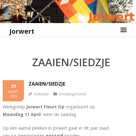
Ga
naar
de
inhoud
Jorwert
ZAAIEN/SIEDZJE
ZAAIEN/SIEDZJE
29
MAART
redactie
Uncategorized
2022
Werkgroep
Jorwert Fleurt Op
organiseert op
Maandag 11 April
weer de zaaidag.
Op een aantal plekken in Jorwert gaat er dit jaar zaad
van oa. heemplanten
gezaaid
worden.