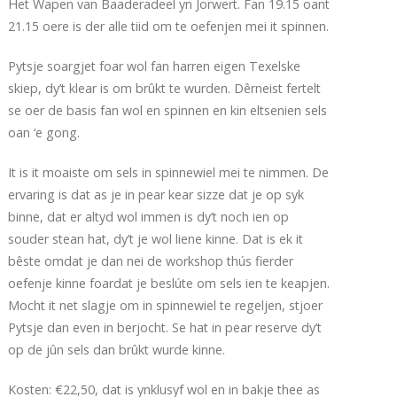
Het Wapen van Baaderadeel yn Jorwert. Fan 19.15 oant
21.15 oere is der alle tiid om te oefenjen mei it spinnen.
Pytsje soargjet foar wol fan harren eigen Texelske
skiep, dy’t klear is om brûkt te wurden. Dêrneist fertelt
se oer de basis fan wol en spinnen en kin eltsenien sels
oan ‘e gong.
It is it moaiste om sels in spinnewiel mei te nimmen. De
ervaring is dat as je in pear kear sizze dat je op syk
binne, dat er altyd wol immen is dy’t noch ien op
souder stean hat, dy’t je wol liene kinne. Dat is ek it
bêste omdat je dan nei de workshop thús fierder
oefenje kinne foardat je beslúte om sels ien te keapjen.
Mocht it net slagje om in spinnewiel te regeljen, stjoer
Pytsje dan even in berjocht. Se hat in pear reserve dy’t
op de jûn sels dan brûkt wurde kinne.
Kosten: €22,50, dat is ynklusyf wol en in bakje thee as