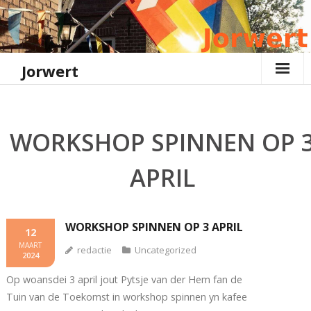
Ga
naar
de
inhoud
Jorwert
WORKSHOP SPINNEN OP 
APRIL
WORKSHOP SPINNEN OP 3 APRIL
12
MAART
redactie
Uncategorized
2024
Op woansdei 3 april jout Pytsje van der Hem fan de
Tuin van de Toekomst in workshop spinnen yn kafee