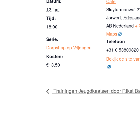
Datum:
Café
12 juni
Sluytermanwei 2
Jorwert
,
Frieslan
Tijd:
AB
Nederland
+ 
18:00
Maps
Serie:
Telefoon
Dorpshap op Vrijdagen
+31 6 53809820
Kosten:
Bekijk de site va
€13,50
Trainingen Jeugdkaatsen door Rikst B