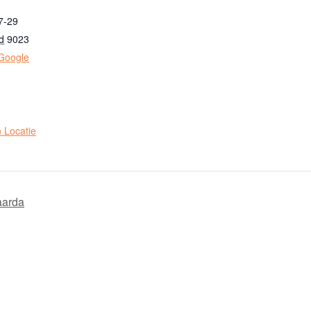
7-29
d
9023
Google
n Locatie
aarda