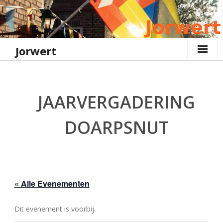
Ga
naar
de
inhoud
Jorwert
JAARVERGADERING
DOARPSNUT
« Alle Evenementen
Dit evenement is voorbij.