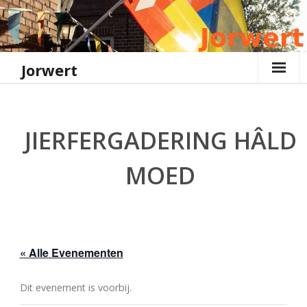
Ga
naar
de
inhoud
Jorwert
JIERFERGADERING HÂLD
MOED
« Alle Evenementen
Dit evenement is voorbij.