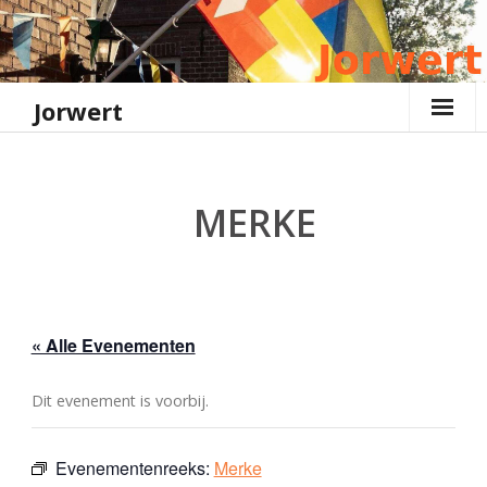
Ga
naar
de
inhoud
Jorwert
MERKE
« Alle Evenementen
Dit evenement is voorbij.
Evenementenreeks:
Merke