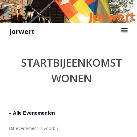
Ga
naar
de
inhoud
Jorwert
STARTBIJEENKOMST
WONEN
« Alle Evenementen
Dit evenement is voorbij.