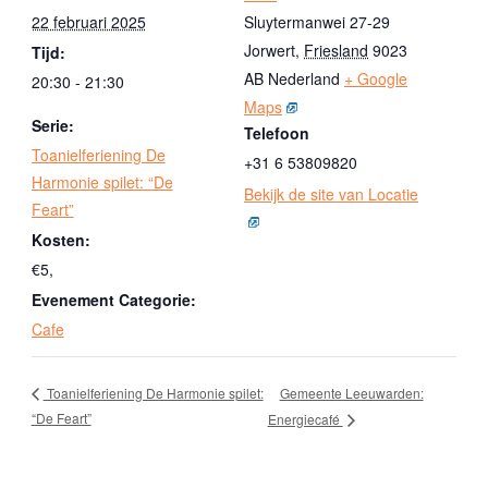
22 februari 2025
Sluytermanwei 27-29
Jorwert
,
Friesland
9023
Tijd:
AB
Nederland
+ Google
20:30 - 21:30
Maps
Serie:
Telefoon
Toanielferiening De
+31 6 53809820
Harmonie spilet: “De
Bekijk de site van Locatie
Feart”
Kosten:
€5,
Evenement Categorie:
Cafe
Gemeente Leeuwarden:
Toanielferiening De Harmonie spilet:
“De Feart”
Energiecafé