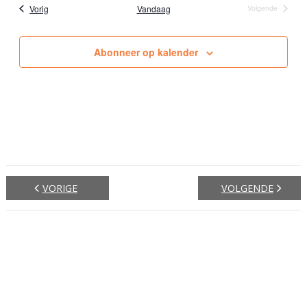
t
n
Evenementen
Vorig
Vandaag
Volgende
Evenementen
a
i
v
Abonneer op kalender
e
i
g
a
t
i
e
VORIGE
VOLGENDE