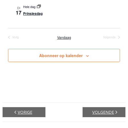
t
n
Hele dag
DI
a
17
i
Prinsjesdag
v
e
i
g
Vandaag
Vorig
Volgende
Evenementen
Evenementen
a
t
Abonneer op kalender
i
e
VORIGE
VOLGENDE