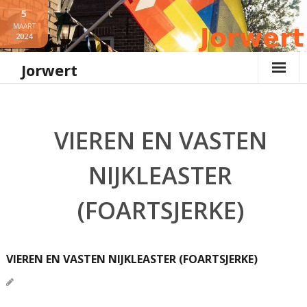
Ga
5
naar
MAART
2024
de
inhoud
Jorwert
VIEREN EN VASTEN
NIJKLEASTER
(FOARTSJERKE)
VIEREN EN VASTEN NIJKLEASTER (FOARTSJERKE)