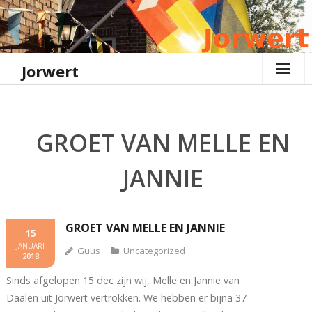
Ga
naar
de
inhoud
Jorwert
GROET VAN MELLE EN
JANNIE
GROET VAN MELLE EN JANNIE
15
JANUARI
Guus
Uncategorized
2018
Sinds afgelopen 15 dec zijn wij, Melle en Jannie van
Daalen uit Jorwert vertrokken. We hebben er bijna 37