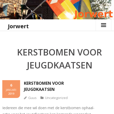
Ga
naar
de
inhoud
Jorwert
KERSTBOMEN VOOR
JEUGDKAATSEN
KERSTBOMEN VOOR
6
JEUGDKAATSEN
JANUARI
2019
Guus
Uncategorized
Iedereen die mee wil doen met de kerstbomen ophaal-