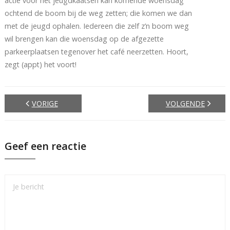
actie voor het jeugdkaatsen kan komende woensdag
ochtend de boom bij de weg zetten; die komen we dan
met de jeugd ophalen. Iedereen die zelf z’n boom weg
wil brengen kan die woensdag op de afgezette
parkeerplaatsen tegenover het café neerzetten. Hoort,
zegt (appt) het voort!
VORIGE
VOLGENDE
Geef een reactie