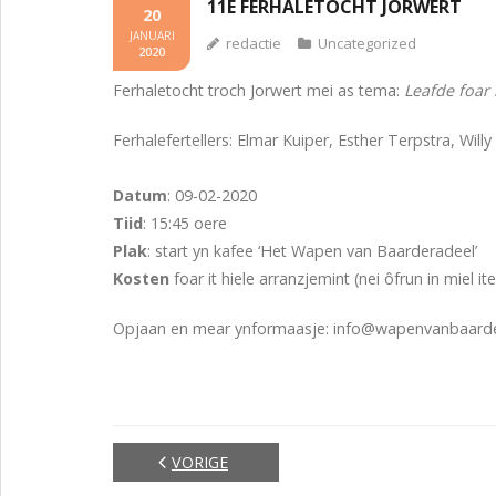
11E FERHALETOCHT JORWERT
20
JANUARI
redactie
Uncategorized
2020
Ferhaletocht troch Jorwert mei as tema:
Leafde foar 
Ferhalefertellers: Elmar Kuiper, Esther Terpstra, Wi
Datum
: 09-02-2020
Tiid
: 15:45 oere
Plak
: start yn kafee ‘Het Wapen van Baarderadeel’
Kosten
foar it hiele arranzjemint (nei ôfrun in miel it
Opjaan en mear ynformaasje: info@wapenvanbaarder
VORIGE