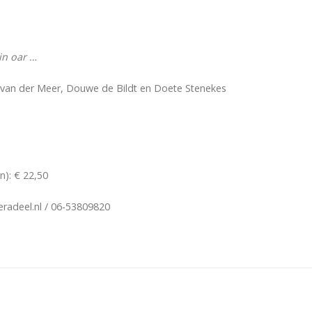
in oar …
lly van der Meer, Douwe de Bildt en Doete Stenekes
en): € 22,50
adeel.nl / 06-53809820