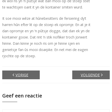
ek wol ris yn ‘n pûtsje wat dan mooi op de stoep stiet
te wachtsjen oant it yn de kontainer smiten wurd.
It soe mooi wêze at hûnebesitters de fersiering dy’t
harren hûn efter lit op de stoep ek opromje. En at je it
dan opromje en yn ‘n pûtsje dogge, dat dan ek yn de
kontainer gooie. Dat rint ‘n stik nofliker troch Jorwert
hinne. Dan kinne je noch ris om je hinne sjen en
genietsje fan ûs mooi doarpke. En net mei de eagen
rjochte op de stoep.
VORIGE
VOLGENDE
Geef een reactie