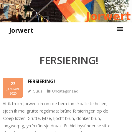
Ga
naar
de
inhoud
Jorwert
FERSIERING!
FERSIERING!
23
JANUARI
Guus
Uncategorized
2020
At ik troch Jorwert rin om de bern fan skoalle te heljen,
sjoch ik mei grutte regelmaat brûne fersieringen op de
stoep lizzen. Grutte, lytse, ljocht brûn, donker brûn,
langwerpig, yn ‘n rûntsje draait. En hiel bysûnder se sitte