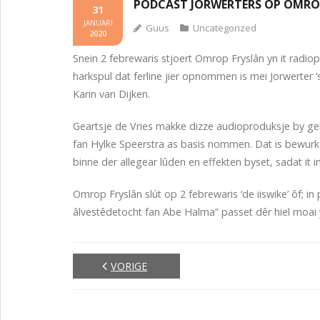
PODCAST JORWERTERS OP OMRO
31
JANUARI
Guus
Uncategorized
2020
Snein 2 febrewaris stjoert Omrop Fryslân yn it radi
harkspul dat ferline jier opnommen is mei Jorwerter 
Karin van Dijken.
Geartsje de Vries makke dizze audioproduksje by gelege
fan Hylke Speerstra as basis nommen. Dat is bewurke
binne der allegear lûden en effekten byset, sadat it 
Omrop Fryslân slút op 2 febrewaris ‘de iiswike’ ôf; in
âlvestêdetocht fan Abe Halma” passet dêr hiel moai 
VORIGE