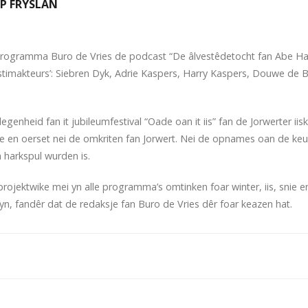
P FRYSLAN
oprogramma Buro de Vries de podcast “De âlvestêdetocht fan Abe Hal
‘stimakteurs’: Siebren Dyk, Adrie Kaspers, Harry Kaspers, Douwe de Bi
nheid fan it jubileumfestival “Oade oan it iis” fan de Jorwerter iiskl
 en oerset nei de omkriten fan Jorwert. Nei de opnames oan de keuk
in harkspul wurden is.
 projektwike mei yn alle programma’s omtinken foar winter, iis, snie e
yn, fandêr dat de redaksje fan Buro de Vries dêr foar keazen hat.