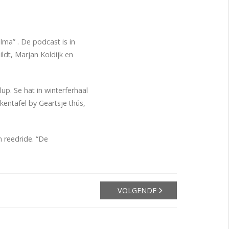
ma” . De podcast is in
ldt, Marjan Koldijk en
up. Se hat in winterferhaal
entafel by Geartsje thús,
n reedride. “De
VOLGENDE