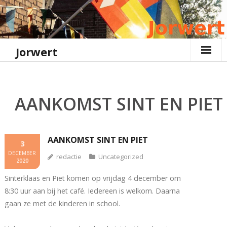
Ga
naar
de
inhoud
Jorwert
AANKOMST SINT EN PIET
AANKOMST SINT EN PIET
3
DECEMBER
redactie
Uncategorized
2020
Sinterklaas en Piet komen op vrijdag 4 december om
8:30 uur aan bij het café. Iedereen is welkom. Daarna
gaan ze met de kinderen in school.